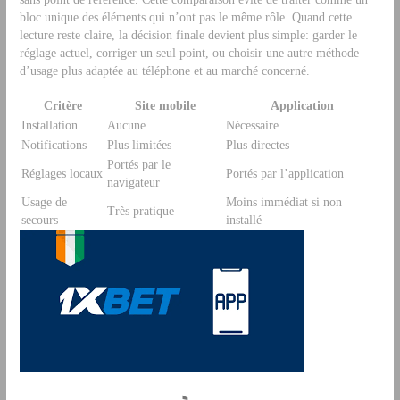
bloc unique des éléments qui n’ont pas le même rôle. Quand cette
lecture reste claire, la décision finale devient plus simple: garder le
réglage actuel, corriger un seul point, ou choisir une autre méthode
d’usage plus adaptée au téléphone et au marché concerné.
Critère
Site mobile
Application
Installation
Aucune
Nécessaire
Notifications
Plus limitées
Plus directes
Portés par le
Réglages locaux
Portés par l’application
navigateur
Usage de
Moins immédiat si non
Très pratique
secours
installé